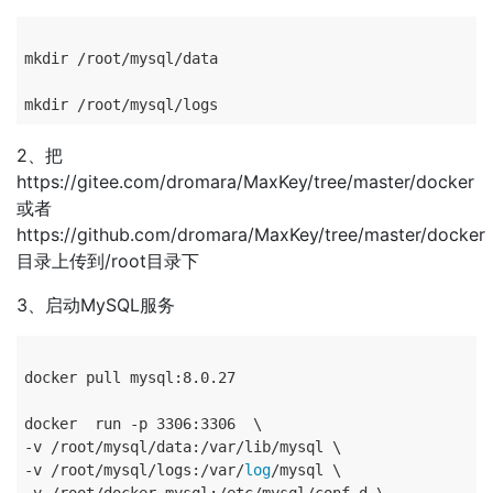
mkdir /root/mysql/data

2、把
https://gitee.com/dromara/MaxKey/tree/master/docker
或者
https://github.com/dromara/MaxKey/tree/master/docker
目录上传到/root目录下
3、启动MySQL服务
docker pull mysql:8.0.27

docker 	run -p 3306:3306  \

-v /root/mysql/data:/var/lib/mysql \

-v /root/mysql/logs:/var/
log
/mysql \
