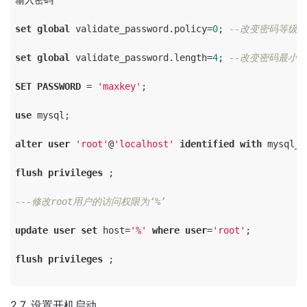
输入密码

set
global
 validate_password.policy=
0
; 
--改变密码等级
set
global
 validate_password.length=
4
; 
--改变密码最小
SET
PASSWORD
 = 
'maxkey'
;

use
 mysql;

alter
user
'root'
@
'localhost'
identified
with
 mysql_n
flush
privileges
 ;

---修改root用户的访问权限为‘%’
update
user
set
 host=
'%'
where
user
=
'root'
;

flush
privileges
 ;

2.7. 设置开机启动