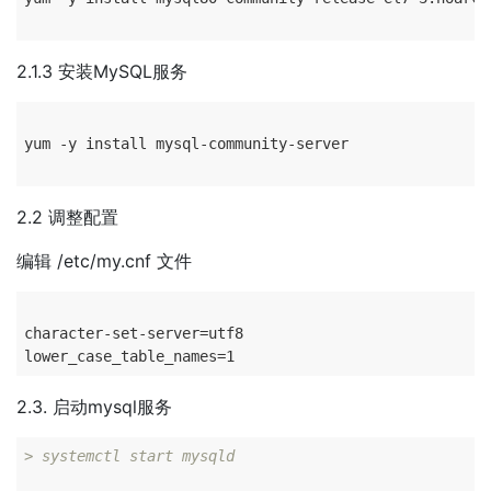
2.1.3 安装MySQL服务
yum -y install mysql-community-server

2.2 调整配置
编辑 /etc/my.cnf 文件
character-set-server=utf8

2.3. 启动mysql服务
> systemctl start mysqld