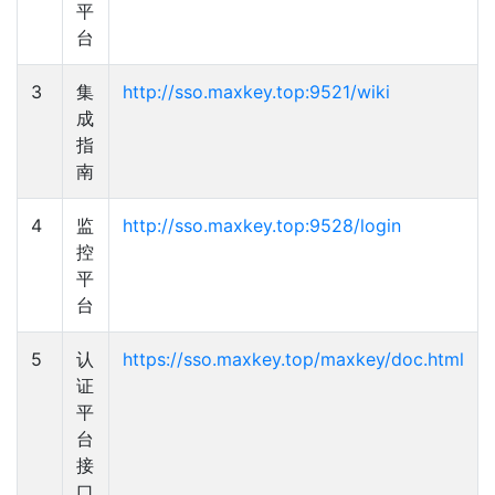
平
台
3
集
http://sso.maxkey.top:9521/wiki
成
指
南
4
监
http://sso.maxkey.top:9528/login
控
平
台
5
认
https://sso.maxkey.top/maxkey/doc.html
证
平
台
接
口