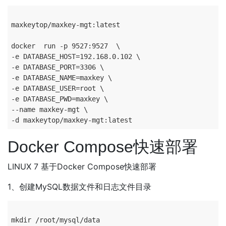
maxkeytop/maxkey-mgt:latest

docker 	run -p 9527:9527  \

-e DATABASE_HOST=192.168.0.102 \

-e DATABASE_PORT=3306 \

-e DATABASE_NAME=maxkey \

-e DATABASE_USER=root \

-e DATABASE_PWD=maxkey \

--name maxkey-mgt \

Docker Compose快速部署
LINUX 7 基于Docker Compose快速部署
1、创建MySQL数据文件和日志文件目录
mkdir /root/mysql/data
