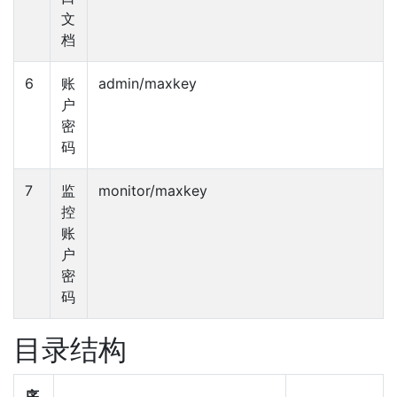
文
档
6
账
admin/maxkey
户
密
码
7
监
monitor/maxkey
控
账
户
密
码
目录结构
序