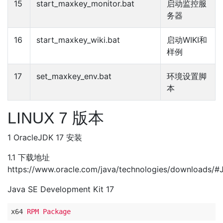
15
start_maxkey_monitor.bat
启动监控服
务器
16
start_maxkey_wiki.bat
启动WIKI和
样例
17
set_maxkey_env.bat
环境设置脚
本
LINUX 7 版本
1 OracleJDK 17 安装
1.1 下载地址
https://www.oracle.com/java/technologies/downloads/#
Java SE Development Kit 17
x64
RPM Package