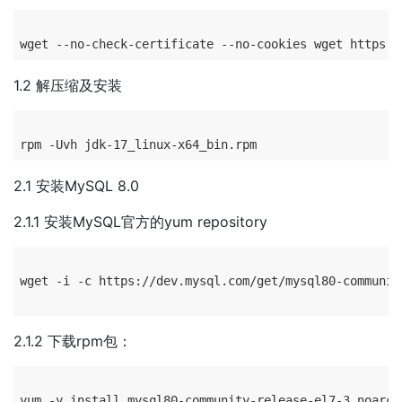
1.2 解压缩及安装
2.1 安装MySQL 8.0
2.1.1 安装MySQL官方的yum repository
wget -i -c https://dev.mysql.com/get/mysql80-communit
2.1.2 下载rpm包：
yum -y install mysql80-community-release-el7-3.noarch.