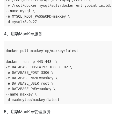
-v /root/docker-mysql:/etc/mysql/conf.d \

-v /root/docker-mysql/sql:/docker-entrypoint-initdb.d 
--name mysql \

-e MYSQL_ROOT_PASSWORD=maxkey \

4、启动MaxKey服务
docker pull maxkeytop/maxkey:latest

docker 	run -p 443:443  \

-e DATABASE_HOST=192.168.0.102 \

-e DATABASE_PORT=3306 \

-e DATABASE_NAME=maxkey \

-e DATABASE_USER=root \

-e DATABASE_PWD=maxkey \

--name maxkey \

5、启动MaxKey管理服务