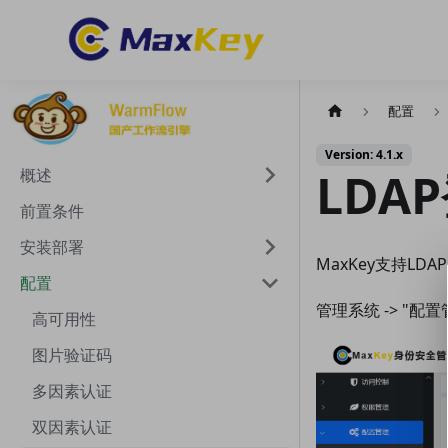
配置
Version: 4.1.x
LDA
概述
前置条件
安装部署
MaxKey支持LDAP包
配置
管理系统 -> "配置管
高可用性
图片验证码
多因素认证
双因素认证