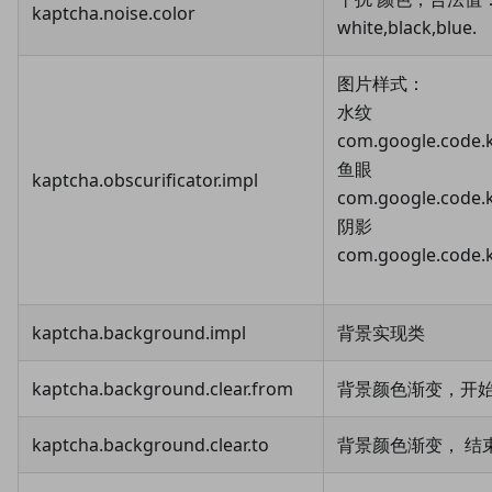
kaptcha.noise.color
white,black,blue.
图片样式：
水纹
com.google.code.
鱼眼
kaptcha.obscurificator.impl
com.google.code.
阴影
com.google.code.
kaptcha.background.impl
背景实现类
kaptcha.background.clear.from
背景颜色渐变，开
kaptcha.background.clear.to
背景颜色渐变， 结