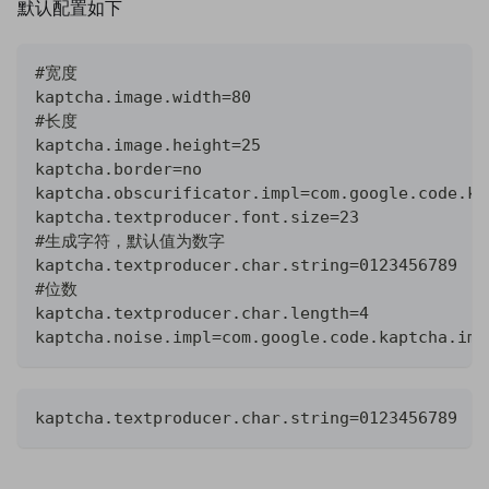
默认配置如下
#宽度
kaptcha.image.width=80
#长度
kaptcha.image.height=25
kaptcha.border=no
kaptcha.obscurificator.impl=com.google.code.ka
kaptcha.textproducer.font.size=23
#生成字符，默认值为数字
kaptcha.textproducer.char.string=0123456789
#位数
kaptcha.textproducer.char.length=4
kaptcha.noise.impl=com.google.code.kaptcha.imp
kaptcha.textproducer.char.string=0123456789