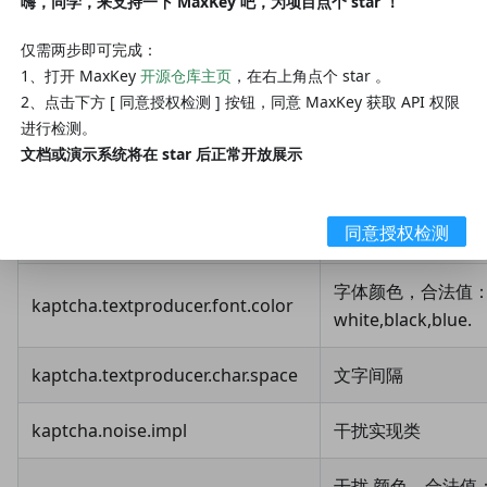
嗨，同学，来支持一下 MaxKey 吧，为项目点个 star ！
kaptcha.textproducer.impl
文本实现类
仅需两步即可完成：
kaptcha.textproducer.char.string
文本集合，验证码
1、打开 MaxKey
开源仓库主页
，在右上角点个 star 。
2、点击下方 [ 同意授权检测 ] 按钮，同意 MaxKey 获取 API 权限
kaptcha.textproducer.char.length
验证码长度
进行检测。
文档或演示系统将在 star 后正常开放展示
kaptcha.textproducer.font.names
字体
同意授权检测
kaptcha.textproducer.font.size
字体大小
字体颜色，合法值： r
kaptcha.textproducer.font.color
white,black,blue.
kaptcha.textproducer.char.space
文字间隔
kaptcha.noise.impl
干扰实现类
干扰 颜色，合法值： r