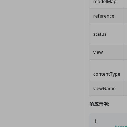
modelMap
reference
status
view
contentType
viewName
响应示例
:
{