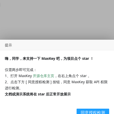
提示
嗨，同学，来支持一下 MaxKey 吧，为项目点个 star ！
数说明
请求类型
是否必须
数据类型
schema
仅需两步即可完成：
1、打开 MaxKey
开源仓库主页
，在右上角点个 star 。
path
true
string
2、点击下方 [ 同意授权检测 ] 按钮，同意 MaxKey 获取 API 权限
进行检测。
文档或演示系统将在 star 后正常开放展示
说明
schema
同意授权检测