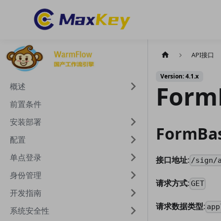
API接口
Version: 4.1.x
For
概述
前置条件
安装部署
FormB
配置
单点登录
接口地址
:
/sign/
身份管理
请求方式
:
GET
开发指南
请求数据类型
:
app
系统安全性