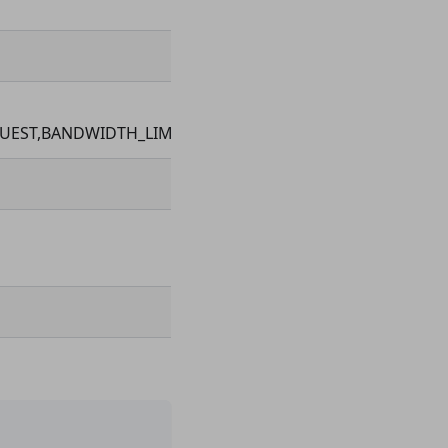
UEST,BANDWIDTH_LIMIT_EXCEEDED,CHECKPOINT,CONFLI