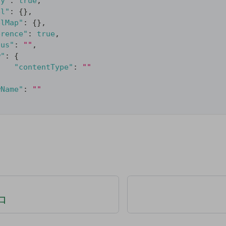
ty"
:
true
,
el"
:
{
}
,
elMap"
:
{
}
,
erence"
:
true
,
tus"
:
""
,
w"
:
{
"contentType"
:
""
wName"
:
""
接口