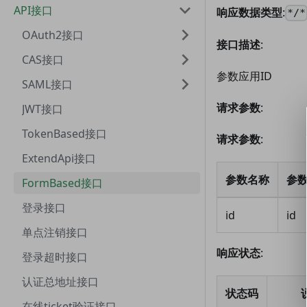
API接口
响应数据类型
:
*/*
OAuth2接口
接口描述
:
CAS接口
参数应用ID
SAML接口
请求参数
:
JWT接口
TokenBased接口
请求参数
:
ExtendApi接口
参数名称
参
FormBased接口
登录接口
id
id
单点注销接口
响应状态
:
登录超时接口
认证总地址接口
状态码
在线ticket验证接口