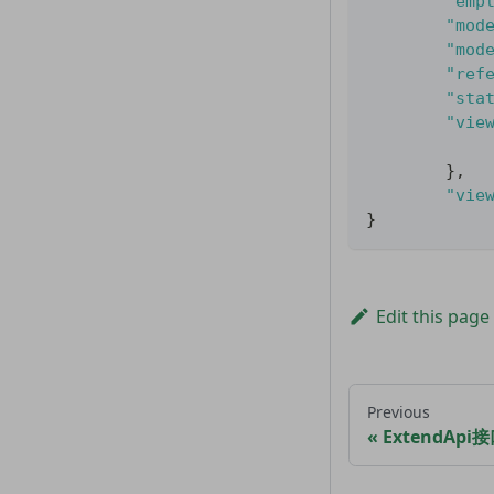
"emp
"mod
"mod
"ref
"sta
"vie
}
,
"vie
}
Edit this page
Previous
ExtendApi