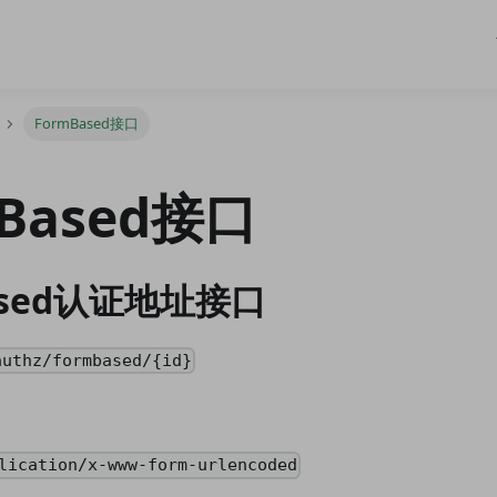
FormBased接口
mBased接口
ased认证地址接口
authz/formbased/{id}
lication/x-www-form-urlencoded