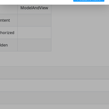
ModelAndView
ntent
horized
dden