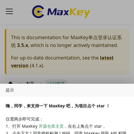
This is documentation for
MaxKey单点登录认证系
统
3.5.x
, which is no longer actively maintained.
For up-to-date documentation, see the
latest
version
(
4.1.x
).
配置
LDAP配置
提示
Version: 3.5.x
LDAP登录集成
嗨，同学，来支持一下 MaxKey 吧，为项目点个 star ！
仅需两步即可完成：
MaxKey支持LDAP包括Active Directory、OpenLDAP和
1、打开 MaxKey
开源仓库主页
，在右上角点个 star 。
StandardLDAP(标准LDAP)。
2、点击下方 [ 同意授权检测 ] 按钮，同意 MaxKey 获取 API 权限