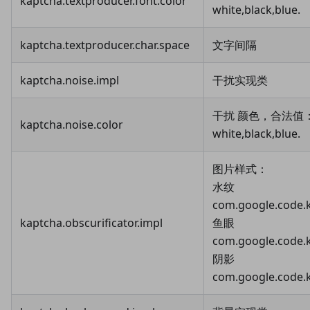
kaptcha.textproducer.font.color
white,black,blue.
kaptcha.textproducer.char.space
文字间隔
kaptcha.noise.impl
干扰实现类
干扰 颜色，合法值： r
kaptcha.noise.color
white,black,blue.
图片样式：
水纹
com.google.code.
kaptcha.obscurificator.impl
鱼眼
com.google.code.
阴影
com.google.code.