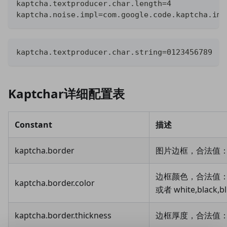
kaptcha.textproducer.char.length=4
kaptcha.noise.impl=com.google.code.kaptcha.imp
kaptcha.textproducer.char.string=0123456789
Kaptchar详细配置表
Constant
描述
kaptcha.border
图片边框，合法值：ye
边框颜色，合法值： r,g,b
kaptcha.border.color
或者 white,black,bl
kaptcha.border.thickness
边框厚度，合法值：