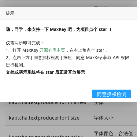
kaptcha.image.width
图片宽
提示
kaptcha.image.height
图片高
嗨，同学，来支持一下 MaxKey 吧，为项目点个 star ！
kaptcha.producer.impl
图片实现类
仅需两步即可完成：
1、打开 MaxKey
开源仓库主页
，在右上角点个 star 。
kaptcha.textproducer.impl
文本实现类
2、点击下方 [ 同意授权检测 ] 按钮，同意 MaxKey 获取 API 权限
进行检测。
kaptcha.textproducer.char.string
文本集合，验证码
文档或演示系统将在 star 后正常开放展示
kaptcha.textproducer.char.length
验证码长度
同意授权检测
kaptcha.textproducer.font.names
字体
kaptcha.textproducer.font.size
字体大小
字体颜色，合法值： r