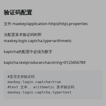
验证码配置
文件 maxkey/application-https(http).properties
当配置算术验证码时即
maxkey.login.captcha.type=arithmetic
kaptcha的配置中必须为数字
kaptcha.textproducer.char.string=0123456789
#是否支持验证码
maxkey.login.captcha=true
#text 文本， arithmetic 算术验证码
maxkey.login.captcha.type=text