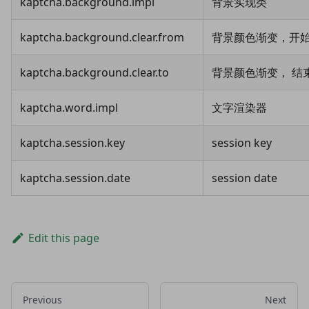
kaptcha.background.impl
背景实现类
kaptcha.background.clear.from
背景颜色渐变，开
kaptcha.background.clear.to
背景颜色渐变， 结
kaptcha.word.impl
文字渲染器
kaptcha.session.key
session key
kaptcha.session.date
session date
Edit this page
Previous
Next