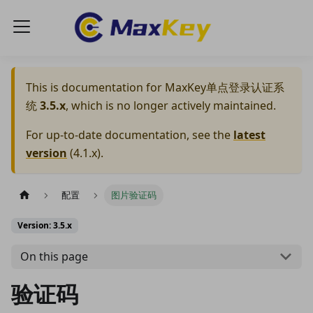
This is documentation for
MaxKey单点登录认证系
统
3.5.x
, which is no longer actively maintained.
For up-to-date documentation, see the
latest
version
(
4.1.x
).
配置
图片验证码
Version: 3.5.x
On this page
验证码