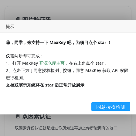
📄️
图片验证码
提示
验证码（CAPTCHA）是“Completely Automated Public Turing test to tell Computers and Humans Apart”（全自动区分计算机和人类的图灵测试）的缩写，是一种区分用户是计算机还是人的公共全自动程序。可以防止用户用特定程序暴力破解方式进行不断的登陆尝试。
嗨，同学，来支持一下 MaxKey 吧，为项目点个 star ！
仅需两步即可完成：
1、打开 MaxKey
开源仓库主页
，在右上角点个 star 。
📄️
多因素认证
2、点击下方 [ 同意授权检测 ] 按钮，同意 MaxKey 获取 API 权限
进行检测。
双因素身份认证就是通过你所知道再加上你所能拥有的这二个要素组合到一起才能发挥作用的身份认证系统。双因素认证是一种采用时间同步技术的系统，采用了基于时间、事件和密钥三变量而产生的一次性密码来代替传统的静态密码。每个动态密码卡都有一个唯一的密钥，该密钥同时存放在服务器端，每次认证时动态密码卡与服务器分别根据同样的密钥，同样的随机参数（时间、事件）和同样的算法计算了认证的动态密码，从而确保密码的一致性，从而实现了用户的认证。就像我们去银行办卡送的口令牌.
文档或演示系统将在 star 后正常开放展示
同意授权检测
📄️
双因素认证
双因素身份认证就是通过你所知道再加上你所能拥有的这二个要素组合到一起才能发挥作用的身份认证系统。双因素认证是一种采用时间同步技术的系统，采用了基于时间、事件和密钥三变量而产生的一次性密码来代替传统的静态密码。每个动态密码卡都有一个唯一的密钥，该密钥同时存放在服务器端，每次认证时动态密码卡与服务器分别根据同样的密钥，同样的随机参数（时间、事件）和同样的算法计算了认证的动态密码，从而确保密码的一致性，从而实现了用户的认证。就像我们去银行办卡送的口令牌.