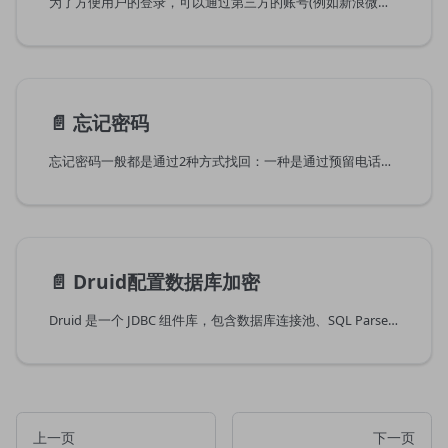
为了方便用户的登录，可以通过第三方的账号(例如新浪微博、微信、钉钉等)登录MaxKey，简单配置即可实现用户登录。
📄️
忘记密码
忘记密码一般都是通过2种方式找回：一种是通过预留电话号码发送验证码找回，另一个是通过设定邮箱找回。
📄️
Druid配置数据库加密
Druid 是一个 JDBC 组件库，包含数据库连接池、SQL Parser 等组件, 被大量业务和技术产品使用或集成，经历过最严苛线上业务场景考验，是你值得信赖的技术产品。
上一页
下一页