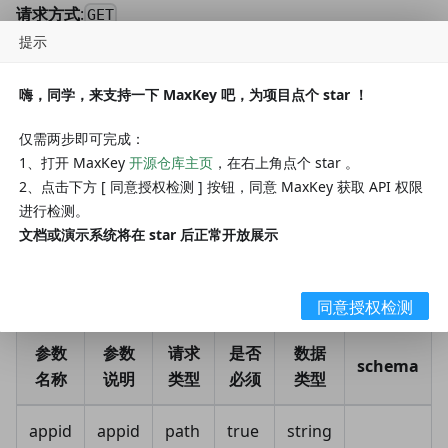
请求方式
:
GET
提示
请求数据类型
:
application/x-www-form-urlencoded
嗨，同学，来支持一下 MaxKey 吧，为项目点个 star ！
响应数据类型
:
application/xml
仅需两步即可完成：
接口描述
:
1、打开 MaxKey
开源仓库主页
，在右上角点个 star 。
2、点击下方 [ 同意授权检测 ] 按钮，同意 MaxKey 获取 API 权限
参数Idp_Metadata_应用ID
进行检测。
文档或演示系统将在 star 后正常开放展示
请求参数
:
请求参数
:
同意授权检测
参数
参数
请求
是否
数据
schema
名称
说明
类型
必须
类型
appid
appid
path
true
string