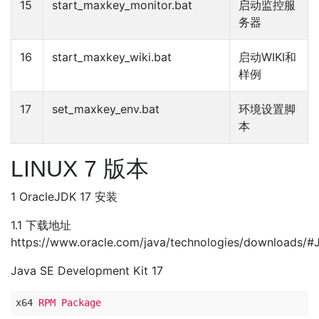
15
start_maxkey_monitor.bat
启动监控服
务器
16
start_maxkey_wiki.bat
启动WIKI和
样例
17
set_maxkey_env.bat
环境设置脚
本
LINUX 7 版本
1 OracleJDK 17 安装
1.1 下载地址
https://www.oracle.com/java/technologies/downloads/#
Java SE Development Kit 17
x64
RPM Package