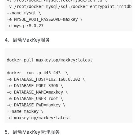
-v /root/docker-mysql:/etc/mysql/conf.d \

-v /root/docker-mysql/sql:/docker-entrypoint-initdb.d 
--name mysql \

-e MYSQL_ROOT_PASSWORD=maxkey \

4、启动MaxKey服务
docker pull maxkeytop/maxkey:latest

docker 	run -p 443:443  \

-e DATABASE_HOST=192.168.0.102 \

-e DATABASE_PORT=3306 \

-e DATABASE_NAME=maxkey \

-e DATABASE_USER=root \

-e DATABASE_PWD=maxkey \

--name maxkey \

5、启动MaxKey管理服务