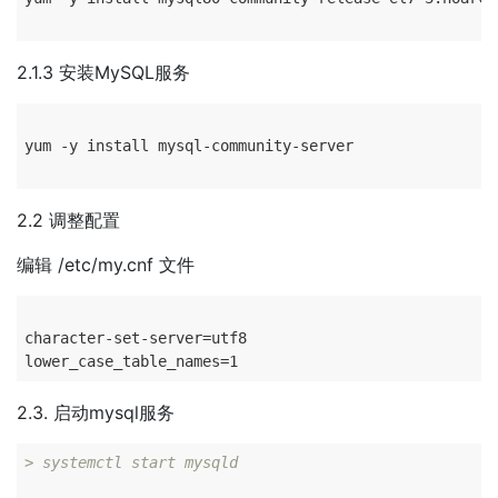
2.1.3 安装MySQL服务
yum -y install mysql-community-server

2.2 调整配置
编辑 /etc/my.cnf 文件
character-set-server=utf8

2.3. 启动mysql服务
> systemctl start mysqld