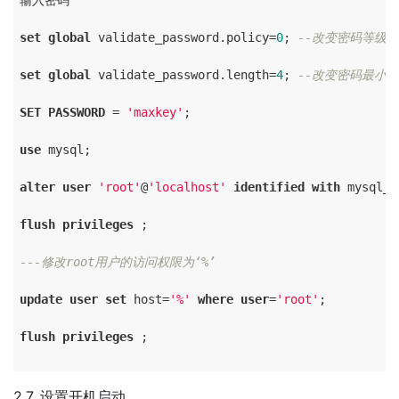
输入密码

set
global
 validate_password.policy=
0
; 
--改变密码等级
set
global
 validate_password.length=
4
; 
--改变密码最小
SET
PASSWORD
 = 
'maxkey'
;

use
 mysql;

alter
user
'root'
@
'localhost'
identified
with
 mysql_n
flush
privileges
 ;

---修改root用户的访问权限为‘%’
update
user
set
 host=
'%'
where
user
=
'root'
;

flush
privileges
 ;

2.7. 设置开机启动