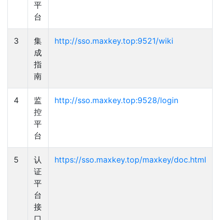
平
台
3
集
http://sso.maxkey.top:9521/wiki
成
指
南
4
监
http://sso.maxkey.top:9528/login
控
平
台
5
认
https://sso.maxkey.top/maxkey/doc.html
证
平
台
接
口