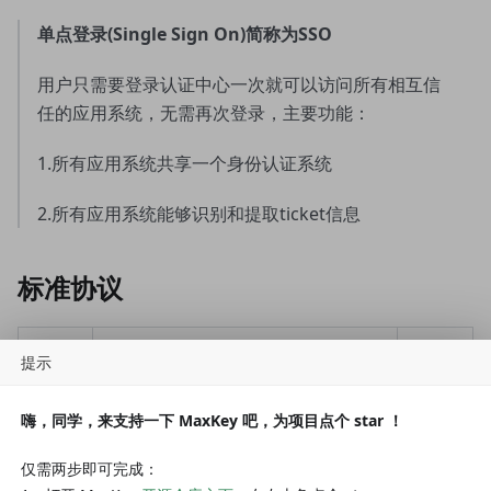
单点登录(Single Sign On)
简称为
SSO
用户只需要登录认证中心一次就可以访问所有相互信
任的应用系统，无需再次登录，主要功能：
1.所有应用系统共享一个身份认证系统
2.所有应用系统能够识别和提取ticket信息
标准协议
序号
协议
支持
提示
1
OAuth 2.x/OpenID Connect
高
嗨，同学，来支持一下 MaxKey 吧，为项目点个 star ！
2
SAML 2.0
高
仅需两步即可完成：