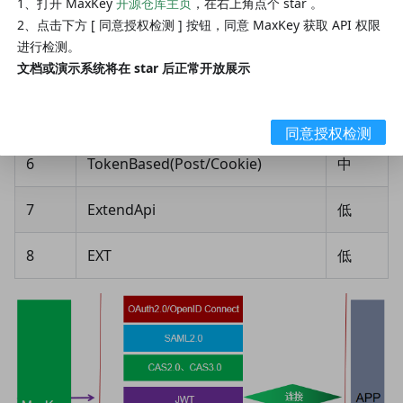
1、打开 MaxKey
开源仓库主页
，在右上角点个 star 。
3
JWT
高
2、点击下方 [ 同意授权检测 ] 按钮，同意 MaxKey 获取 API 权限
进行检测。
文档或演示系统将在 star 后正常开放展示
4
CAS
高
5
FormBased
中
同意授权检测
6
TokenBased(Post/Cookie)
中
7
ExtendApi
低
8
EXT
低