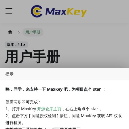
用户手册
版本：4.1.x
用户手册
提示
手册.
嗨，同学，来支持一下 MaxKey 吧，为项目点个 star ！
🗃️
认证端
仅需两步即可完成：
1、打开 MaxKey
开源仓库主页
，在右上角点个 star 。
5 个项目
2、点击下方 [ 同意授权检测 ] 按钮，同意 MaxKey 获取 API 权限
进行检测。